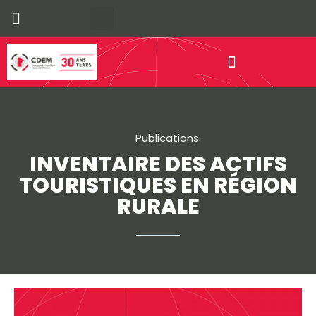
Nos municipalités bilingues
économique communautaire
Publications
INVENTAIRE DES ACTIFS
TOURISTIQUES EN RÉGION
RURALE