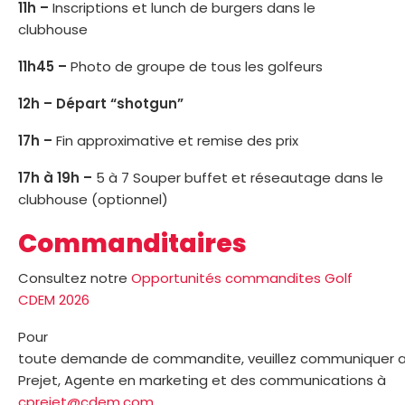
11h –
Inscriptions et lunch de burgers dans le
clubhouse
11h45 –
Photo de groupe de tous les golfeurs
12h –
Départ “shotgun”
17h –
Fin approximative et remise des prix
17h à 19h –
5 à 7 Souper buffet et réseautage dans le
clubhouse (optionnel)
Commanditaires
Consultez notre
Opportunités commandites Golf
CDEM 2026
Pour
toute
demande
de
commandite
,
veuillez
communiquer
a
Prejet
, Agente en
marketing et des communications à
cprejet@cdem.com