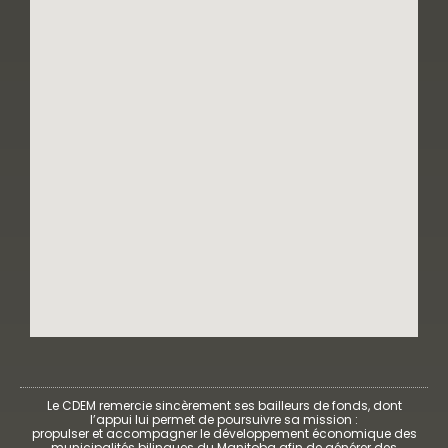
Le CDEM remercie sincèrement ses bailleurs de fonds, dont
l’appui lui permet de poursuivre sa mission :
propulser et accompagner le développement économique des
municipalités bilingues du Manitoba afin de générer des